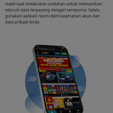
stabil saat melakukan unduhan untuk memastikan
seluruh data terpasang dengan sempurna. Selalu
gunakan aplikasi resmi demi keamanan akun dan
data pribadi Anda.