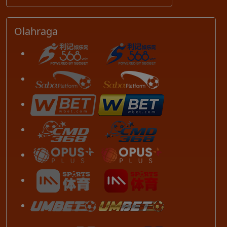
Olahraga