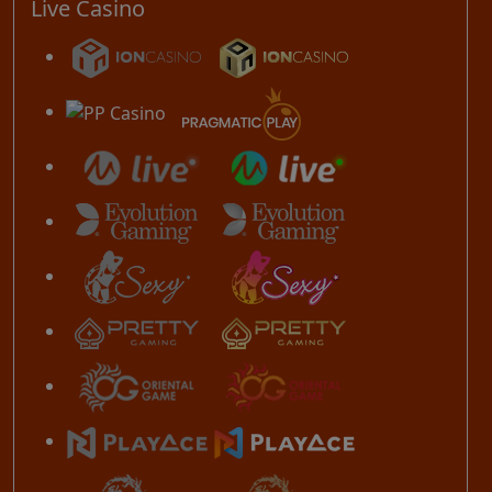
Live Casino