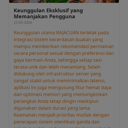
Keunggulan Eksklusif yang
Memanjakan Pengguna
25-03-2026
Keunggulan utama RAJACUAN terletak pada
integrasi sistem kecerdasan buatan yang
mampu memberikan rekomendasi permainan
secara personal sesuai dengan preferensi dan
gaya bermain Anda, sehingga setiap sesi
terasa unik dan lebih menantang. Selain
didukung oleh infrastruktur server yang
sangat stabil untuk meminimalkan latensi,
aplikasi ini juga mengusung fitur hemat daya
dan optimasi memori yang memungkinkan
perangkat Anda tetap dingin meskipun
digunakan dalam durasi yang lama.
Keamanan menjadi prioritas mutlak dengan
penerapan sistem otentikasi ganda dan