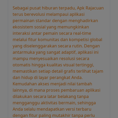
Sebagai pusat hiburan terpadu, Apk Rajacuan
terus berevolusi melampaui aplikasi
permainan standar dengan menghadirkan
ekosistem sosial yang memungkinkan
interaksi antar pemain secara real-time
melalui fitur komunitas dan kompetisi global
yang diselenggarakan secara rutin. Dengan
antarmuka yang sangat adaptif, aplikasi ini
mampu menyesuaikan resolusi secara
otomatis hingga kualitas visual tertinggi,
memastikan setiap detail grafis terlihat tajam
dan hidup di layar perangkat Anda.
Kemudahan akses menjadi nilai tambah
lainnya, di mana proses pembaruan aplikasi
dilakukan secara latar belakang tanpa
mengganggu aktivitas bermain, sehingga
Anda selalu mendapatkan versi terbaru
dengan fitur paling mutakhir tanpa perlu