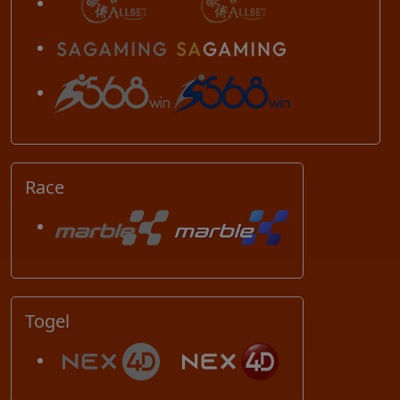
Race
Togel