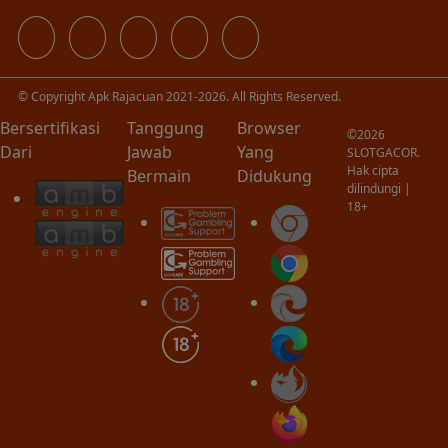
© Copyright Apk Rajacuan 2021-2026. All Rights Reserved.
Bersertifikasi
Tanggung
Browser
©2026
Dari
Jawab
Yang
SLOTGACOR.
Hak cipta
Bermain
Didukung
dilindungi |
18+