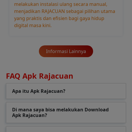
melakukan instalasi ulang secara manual,
menjadikan RAJACUAN sebagai pilihan utama
yang praktis dan efisien bagi gaya hidup
digital masa kini.
Informasi Lainnya
FAQ Apk Rajacuan
Apa itu Apk Rajacuan?
Di mana saya bisa melakukan Download
Apk Rajacuan?