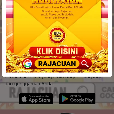
Lengkap 2026, Download
Apk Rajacuan
Selamat datang di era baru hiburan digital!
RAJACUAN hadir sebagai platform aplikasi
mutakhir yang dirancang khusus untuk
memenuhi ekspektasi para pencinta permainan
daring di tahun 2026. Dengan antarmuka yang
responsif dan koleksi permainan yang selalu
diperbarui, kami membawa pengalaman
bermain ke level yang lebih tinggi—langsung
dari genggaman Anda.