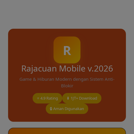
R
Rajacuan Mobile v.2026
Game & Hiburan Modern dengan Sistem Anti-
Blokir
⭐ 4.9 Rating
⬇ 1JT+ Download
🔒 Aman Digunakan