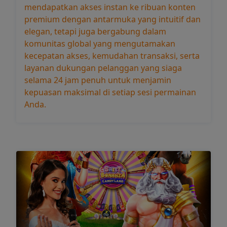
mendapatkan akses instan ke ribuan konten
premium dengan antarmuka yang intuitif dan
elegan, tetapi juga bergabung dalam
komunitas global yang mengutamakan
kecepatan akses, kemudahan transaksi, serta
layanan dukungan pelanggan yang siaga
selama 24 jam penuh untuk menjamin
kepuasan maksimal di setiap sesi permainan
Anda.